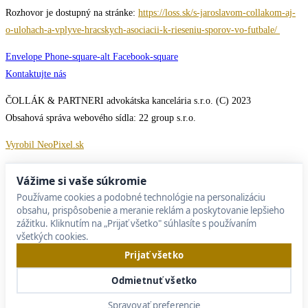
Rozhovor je dostupný na stránke:
https://loss.sk/s-jaroslavom-collakom-aj-
o-ulohach-a-vplyve-hracskych-asociacii-k-rieseniu-sporov-vo-futbale/
Envelope
Phone-square-alt
Facebook-square
Kontaktujte nás
ČOLLÁK & PARTNERI advokátska kancelária s.r.o. (C) 2023
Obsahová správa webového sídla: 22 group s.r.o.
Vyrobil NeoPixel.sk
Vážime si vaše súkromie
Používame cookies a podobné technológie na personalizáciu
obsahu, prispôsobenie a meranie reklám a poskytovanie lepšieho
zážitku. Kliknutím na „Prijať všetko" súhlasíte s používaním
všetkých cookies.
Prijať všetko
Odmietnuť všetko
Spravovať preferencie