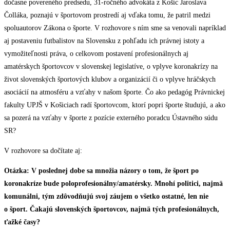
dočasne povereného predsedu, 31-ročného advokáta z Košíc Jaroslava
Čolláka, poznajú v športovom prostredí aj vďaka tomu, že patril medzi
spoluautorov Zákona o športe. V rozhovore s ním sme sa venovali napríklad
aj postaveniu futbalistov na Slovensku z pohľadu ich právnej istoty a
vymožiteľnosti práva, o celkovom postavení profesionálnych aj
amatérskych športovcov v slovenskej legislatíve, o vplyve koronakrízy na
život slovenských športových klubov a organizácií či o vplyve hráčskych
asociácií na atmosféru a vzťahy v našom športe. Čo ako pedagóg Právnickej
fakulty UPJŠ v Košiciach radí športovcom, ktorí popri športe študujú, a ako
sa pozerá na vzťahy v športe z pozície externého poradcu Ústavného súdu
SR?
V rozhovore sa dočítate aj:
Otázka: V poslednej dobe sa množia názory o tom, že šport po
koronakríze bude poloprofesionálny/amatérsky. Mnohí politici, najmä
komunálni, tým zdôvodňujú svoj záujem o všetko ostatné, len nie
o šport. Čakajú slovenských športovcov, najmä tých profesionálnych,
ťažké časy?