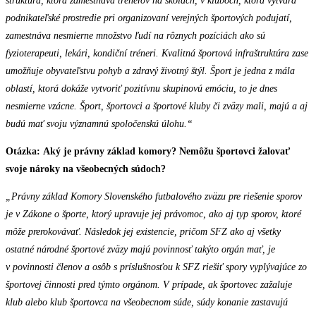
štruktúra, ktorá zamestnáva trénerov na školách, v kluboch, ktorá vytvára
podnikateľské prostredie pri organizovaní verejných športových podujatí,
zamestnáva nesmierne množstvo ľudí na rôznych pozíciách ako sú
fyzioterapeuti, lekári, kondiční tréneri. Kvalitná športová infraštruktúra zase
umožňuje obyvateľstvu pohyb a zdravý životný štýl. Šport je jedna z mála
oblastí, ktorá dokáže vytvoriť pozitívnu skupinovú emóciu, to je dnes
nesmierne vzácne. Šport, športovci a športové kluby či zväzy mali, majú a aj
budú mať svoju významnú spoločenskú úlohu.“
Otázka:
Aký je právny základ komory? Nemôžu športovci žalovať
svoje nároky na všeobecných súdoch?
„Právny základ Komory Slovenského futbalového zväzu pre riešenie sporov
je v Zákone o športe, ktorý upravuje jej právomoc, ako aj typ sporov, ktoré
môže prerokovávať. Následok jej existencie, pričom SFZ ako aj všetky
ostatné národné športové zväzy majú povinnosť takýto orgán mať, je
v povinnosti členov a osôb s príslušnosťou k SFZ riešiť spory vyplývajúce zo
športovej činnosti pred týmto orgánom. V prípade, ak športovec zažaluje
klub alebo klub športovca na všeobecnom súde, súdy konanie zastavujú