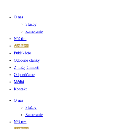
Skip
to
O nás
content
Služby
Zameranie
Náš tím
Mediácia
Publikácie
Odborné články
Z našej činnosti
Odporúčame
Médiá
Kontakt
O nás
Služby
Zameranie
Náš tím