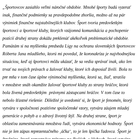
„Športovcov zasiahlo veľmi náročné obdobie. Mnohé športy budú vyzerať
inak, finančné podmienky sa pravdepodobne zhoršia, možno až na pár
výnimiek finančne najstabilnejších klubov. Šport tvoria predovšetkým
športovci a športové kluby, ktorých vzájomná komunikácia a pochopenie
pozícií druhej strany dokážu preklenúť akékoľvek problematické obdobie.
Pamätám si na myšlienku predsedu Ligy na ochranu slovenských športovcov
Róberta Jana mladšieho, ktorú mi povedal, že koronakríza je najvhodnejšou
situáciou, keď aj športovci môžu ukázať, že sa vedia správať inak, ako len
trvať na svojich právach a žalovať kluby, ktoré ich doposiaľ živili. Bola to
pre mňa v tom čase úplne výnimočná myšlienka, ktorá sa, žiaľ, stratila
v množstve snáh okamžite žalovať športové kluby zo strany hráčov, ktorá
bola živená predovšetkým právnymi zástupcami hráčov. V tom čase to
nebolo šťastné riešenie. Dôležité je uvedomiť si, že šport je fenomén, ktorý
vytvára v spoločnosti pozitívne spoločenské vzory, vytvára záujem mladej
generácie o pohyb a o zdravý životný štýl. Na druhej strane, šport je
oblasťou zamestnávania množstva ľudí, vytvára ekonomické hodnoty. Šport
nie je len zápas reprezentačného ‚áčka‘, to je len špička ľadovca. Šport je