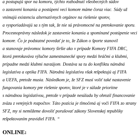
a postupujú spor na komoru, týchto rozhodnutí všeobecných súdov
o zastavení konania a postúpení vecí komore máme čoraz viac. Súdy už
vnímajú existenciu alternatívnych orgánov na riešenie sporov,
a vysporiadávajú sa s tým tak, že nie sú právomocné na prerokovanie sporu.
Procesnoprávny následok je zastavenie konania a spomínané postúpenie veci
komore. Čo je podstatné povedať je to, že Zákon o športe stanovil
a stanovuje právomoc komory širšie ako v prípade Komory FIFA DRC,
ktorá prerokuváva výlučne zamestnanecké spory medzi hráčmi a klubmi,
prípadne medzi klubmi navzájom. Dostáva sa tu do konfliktu národná
legislatíva a optika FIFA. Národnú legislatívu však rešpektujú aj FIFA
a UEFA, pretože musia. Následkom je, že SFZ musí voliť také nastavenie
fungovania komory pre riešenie sporov, ktoré je v súlade prioritne
s národnou legislatívou, pretože v prípade nesúladu by ohrozil financovanie
zväzu z verejných rozpočtov. Táto pozícia je tlmočená aj voči FIFA zo strany
SFZ, my si nemôžeme dovoliť porušovať zákony Slovenskej republiky
rešpektovaním pravidiel FIFA. “
ONLINE: