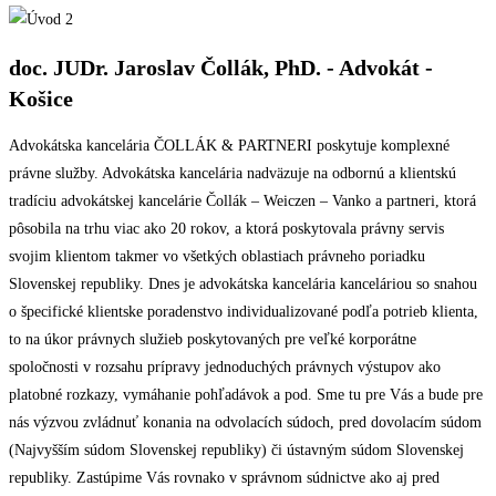
doc. JUDr. Jaroslav Čollák, PhD. - Advokát -
Košice
Advokátska kancelária ČOLLÁK & PARTNERI poskytuje komplexné
právne služby. Advokátska kancelária nadväzuje na odbornú a klientskú
tradíciu advokátskej kancelárie Čollák – Weiczen – Vanko a partneri, ktorá
pôsobila na trhu viac ako 20 rokov, a ktorá poskytovala právny servis
svojim klientom takmer vo všetkých oblastiach právneho poriadku
Slovenskej republiky. Dnes je advokátska kancelária kanceláriou so snahou
o špecifické klientske poradenstvo individualizované podľa potrieb klienta,
to na úkor právnych služieb poskytovaných pre veľké korporátne
spoločnosti v rozsahu prípravy jednoduchých právnych výstupov ako
platobné rozkazy, vymáhanie pohľadávok a pod. Sme tu pre Vás a bude pre
nás výzvou zvládnuť konania na odvolacích súdoch, pred dovolacím súdom
(Najvyšším súdom Slovenskej republiky) či ústavným súdom Slovenskej
republiky. Zastúpime Vás rovnako v správnom súdnictve ako aj pred