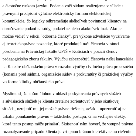
a čiastočne ruskom jazyku. Podania voči súdom realizujeme v súlade s
právnymi predpismi výlučne elektronicky formou elektornickej
komunikácie, čo logicky odbremeňuje akékoľvek povinnosti klientov na
doručovanie podaní na súdy, podateľne alebo akokoľvek inak. Ako je
možné vidieť v sekcii "odborné články", pri výkone advokácie využívame
aj teoretickoprávne poznatky, ktoré produkujú naši členovia v rámci
pôsobenia na Právnickej fakulte UPJŠ v Košiciach v pozícii členov
pedagogického zboru fakulty. Výučbu zabezpečujú členovia našej kancelárie
na Katedre občianskeho práva v rozsahu výučby civilného práva procesného
(konania pred súdmi), organizácie súdov a prokuratúry či praktickej výučby
vo forme kliniky občianskeho práva.
Myslíme si, že našou úlohou v oblasti poskytovania právnych služieb
a súvisiacich služieb je klienta zreteľne zorientovať v jeho skutkovej
situácii, ozrejmiť mu jej možné právne riešenia, avšak – upozorniť aj na
úskalia ponúkaného právno – taktického postupu, či na veďlajšie efekty,
ktoré tento postup môže prinášať. Skúsenosť nám hovorí, že vstupné právne
rozanalyzovanie prípadu klienta je vstupnou bránou k efektívnemu riešeniu