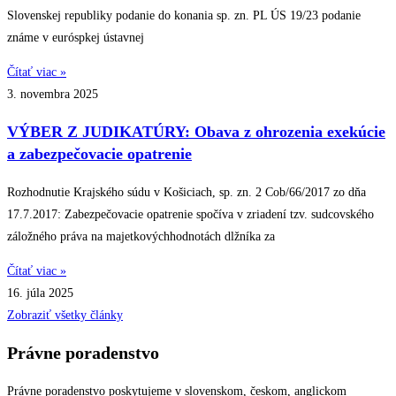
Slovenskej republiky podanie do konania sp. zn. PL ÚS 19/23 podanie
známe v euróspkej ústavnej
Čítať viac »
3. novembra 2025
VÝBER Z JUDIKATÚRY: Obava z ohrozenia exekúcie
a zabezpečovacie opatrenie
Rozhodnutie Krajského súdu v Košiciach, sp. zn. 2 Cob/66/2017 zo dňa
17.7.2017: Zabezpečovacie opatrenie spočíva v zriadení tzv. sudcovského
záložného práva na majetkovýchhodnotách dlžníka za
Čítať viac »
16. júla 2025
Zobraziť všetky články
Právne poradenstvo
Právne poradenstvo poskytujeme v slovenskom, českom, anglickom