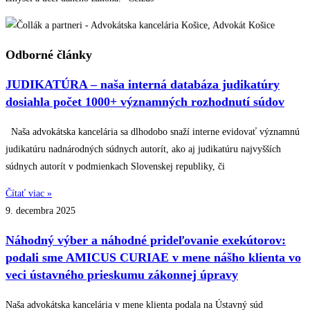
Odborné články
JUDIKATÚRA – naša interná databáza judikatúry
dosiahla počet 1000+ významných rozhodnutí súdov
Naša advokátska kancelária sa dlhodobo snaží interne evidovať významnú
judikatúru nadnárodných súdnych autorít, ako aj judikatúru najvyšších
súdnych autorít v podmienkach Slovenskej republiky, či
Čítať viac »
9. decembra 2025
Náhodný výber a náhodné prideľovanie exekútorov:
podali sme AMICUS CURIAE v mene nášho klienta vo
veci ústavného prieskumu zákonnej úpravy
Naša advokátska kancelária v mene klienta podala na Ústavný súd