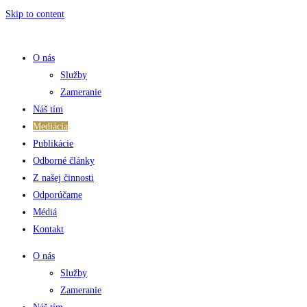
Skip to content
O nás
Služby
Zameranie
Náš tím
Mediácia
Publikácie
Odborné články
Z našej činnosti
Odporúčame
Médiá
Kontakt
O nás
Služby
Zameranie