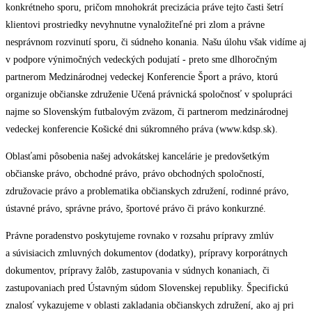
konkrétneho sporu, pričom mnohokrát precizácia práve tejto časti šetrí
klientovi prostriedky nevyhnutne vynaložiteľné pri zlom a právne
nesprávnom rozvinutí sporu, či súdneho konania. Našu úlohu však vidíme aj
v podpore výnimočných vedeckých podujatí - preto sme dlhoročným
partnerom Medzinárodnej vedeckej Konferencie Šport a právo, ktorú
organizuje občianske združenie Učená právnická spoločnosť v spolupráci
najme so Slovenským futbalovým zväzom, či partnerom medzinárodnej
vedeckej konferencie Košické dni súkromného práva (www.kdsp.sk).
Oblasťami pôsobenia našej advokátskej kancelárie je predovšetkým
občianske právo, obchodné právo, právo obchodných spoločností,
združovacie právo a problematika občianskych združení, rodinné právo,
ústavné právo, správne právo, športové právo či právo konkurzné.
Právne poradenstvo poskytujeme rovnako v rozsahu prípravy zmlúv
a súvisiacich zmluvných dokumentov (dodatky), prípravy korporátnych
dokumentov, prípravy žalôb, zastupovania v súdnych konaniach, či
zastupovaniach pred Ústavným súdom Slovenskej republiky. Špecifickú
znalosť vykazujeme v oblasti zakladania občianskych združení, ako aj pri