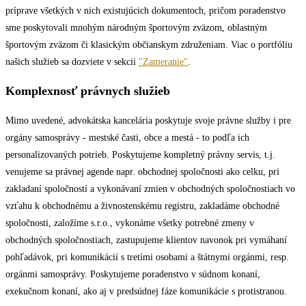
príprave všetkých v nich existujúcich dokumentoch, pričom poradenstvo
sme poskytovali mnohým národným športovým zväzom, oblastným
športovým zväzom či klasickým občianskym združeniam. Viac o portfóliu
našich služieb sa dozviete v sekcii
"Zameranie"
.
Komplexnosť právnych služieb
Mimo uvedené, advokátska kancelária poskytuje svoje právne služby i pre
orgány samosprávy - mestské časti, obce a mestá - to podľa ich
personalizovaných potrieb. Poskytujeme kompletný právny servis, t.j.
venujeme sa právnej agende napr. obchodnej spoločnosti ako celku, pri
zakladaní spoločností a vykonávaní zmien v obchodných spoločnostiach vo
vzťahu k obchodnému a živnostenskému registru, zakladáme obchodné
spoločnosti, založíme s.r.o., vykonáme všetky potrebné zmeny v
obchodných spoločnostiach, zastupujeme klientov navonok pri vymáhaní
pohľadávok, pri komunikácií s tretími osobami a štátnymi orgánmi, resp.
orgánmi samosprávy. Poskytujeme poradenstvo v súdnom konaní,
exekučnom konaní, ako aj v predsúdnej fáze komunikácie s protistranou.