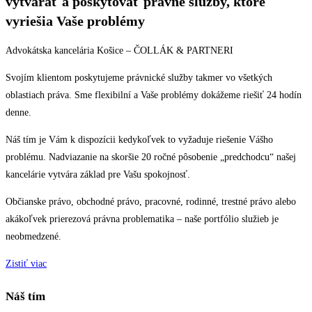
vytvárať a poskytovať právne služby, ktoré
vyriešia Vaše problémy
Advokátska kancelária Košice – ČOLLÁK & PARTNERI
Svojím klientom poskytujeme právnické služby takmer vo všetkých
oblastiach práva. Sme flexibilní a Vaše problémy dokážeme riešiť 24 hodín
denne.
Náš tím je Vám k dispozícii kedykoľvek to vyžaduje riešenie Vášho
problému. Nadviazanie na skoršie 20 ročné pôsobenie „predchodcu“ našej
kancelárie vytvára základ pre Vašu spokojnosť.
Občianske právo, obchodné právo, pracovné, rodinné, trestné právo alebo
akákoľvek prierezová právna problematika – naše portfólio služieb je
neobmedzené.
Zistiť viac
Náš tím