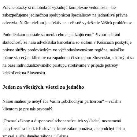
Právne otázky si mnohokrát vyžadujú komplexné vedomosti – tie
zabezpečujeme jedinečnou spoluprácou špecialistov na jednotlivé právne
odvetvia. Našim cieľom je efektívne a včasné vyriešenie Vašich problémov.
Podmienkam neustále sa meniaceho a „pulzujúcemu“ životu nebráni
skutočnosť, že naša advokátska kancelária so sídlom v Košiciach poskytuje
právne služby predovšetkým vo východoslovenskom regióne, nakoľko
máme viacerých klientov na západnom či strednom Slovensku, s ktorými sa
na báze individualizovaného prístupu stretávame v prípade potreby
kdekoľvek na Slovensku.
Jeden za všetkých, všetci za jedného
Našou snahou je nebyť iba Vašim „obchodným partnerom“ – vzťah s
klientom je pre nás prvoradý.
„Poznať zákony a disponovať schopnosťou ich vykladať, neznamená
uchyľovať sa iba k ich slovám, ktoré zákon používa, ale podchytiť silu,
zmysel a účel daného zákona.“ Celzus