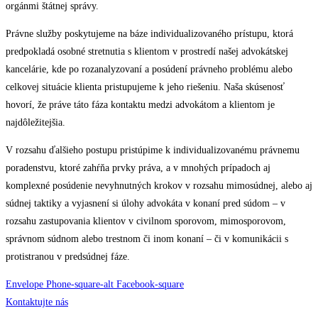
orgánmi štátnej správy.
Právne služby poskytujeme na báze individualizovaného prístupu, ktorá
predpokladá osobné stretnutia s klientom v prostredí našej advokátskej
kancelárie, kde po rozanalyzovaní a posúdení právneho problému alebo
celkovej situácie klienta pristupujeme k jeho riešeniu. Naša skúsenosť
hovorí, že práve táto fáza kontaktu medzi advokátom a klientom je
najdôležitejšia.
V rozsahu ďalšieho postupu pristúpime k individualizovanému právnemu
poradenstvu, ktoré zahŕňa prvky práva, a v mnohých prípadoch aj
komplexné posúdenie nevyhnutných krokov v rozsahu mimosúdnej, alebo aj
súdnej taktiky a vyjasnení si úlohy advokáta v konaní pred súdom – v
rozsahu zastupovania klientov v civilnom sporovom, mimosporovom,
správnom súdnom alebo trestnom či inom konaní – či v komunikácii s
protistranou v predsúdnej fáze.
Envelope
Phone-square-alt
Facebook-square
Kontaktujte nás