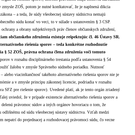
v zmysle ZOŠ, potom je nutné konštatovať, že je naplnená dikcia
zákona – a teda, že súdy všeobecnej sústavy súdnictva nemajú
becného súdu konať vo veci, to v súlade s ustanovením § 3 CSP.
 ochrany a obrany subjektívnych práv členov občianskych združení,
am občianskeho združenia existuje rešpektujúc čl. 46 Ústavy SR.
 alternatívneho riešenia sporov – teda konkrétne rozhodnutie
ia § 52 ZOŠ, právna ochrana člena združenia voči tomuto
 sporov v rozsahu disciplinárneho trestania podľa ustanovenia § 54
 použiť žalobu v zmysle Správneho súdneho poriadku. Nutnosť
 alebo viacinštančnosť takéhoto alternatívneho riešenia sporov nie je
tonómie a v zmysle princípu zákonnej licencie, podriadia v rozsahu
ra SFZ pre riešenie sporov). Uvedené platí, ak je tento orgán zriadený
ej uviedol, že v prípade existencie alternatívneho riešenia sporov a
v. delenú právomoc súdov a iných orgánov hovoriacu o tom, že
u odlišnému od súdu všeobecnej sústavy súdnictva. Vzťah medzi
ým nepatrí do prejednacej a rozhodovacej právomoci súdu, čo vecne