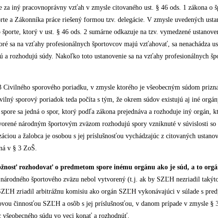
 za iný pracovnoprávny vzťah v zmysle citovaného ust. § 46 ods. 1 zákona o š
porte a Zákonníka práce riešený formou tzv. delegácie. V zmysle uvedených ust
o športe, ktorý v ust. § 46 ods. 2 sumárne odkazuje na tzv. vymedzené ustanoveni
ré sa na vzťahy profesionálnych športovcov majú vzťahovať, sa nenachádza 
́ a rozhodujú súdy. Nakoľko toto ustanovenie sa na vzťahy profesionálnych š
 3 Civilného sporového poriadku, v zmysle ktorého je všeobecným súdom prizn
lný sporový poriadok teda počíta s tým, že okrem súdov existujú aj iné org
 spore sa jedná o spor, ktorý podľa zákona prejednáva a rozhoduje iný orgán
rené národným športovým zväzom rozhodujú spory vzniknuté v súvislosti so šp
záciou a žalobca je osobou s jej príslušnosťou vychádzajúc z citovaných ustan
ná v § 3 ZoŠ.
ožnosť rozhodovať o predmetom spore inému orgánu ako je súd, a to orga
 národného športového zväzu nebol vytvorený (t.j. ak by SZĽH nezriadil taky
ZĽH zriadil arbitrážnu komisiu ako orgán SZĽH vykonávajúci v súlade s pre
ortovou činnosťou SZĽH a osôb s jej príslušnosťou, v danom prípade v zmysle 
všeobecného súdu vo veci konať a rozhodnúť.