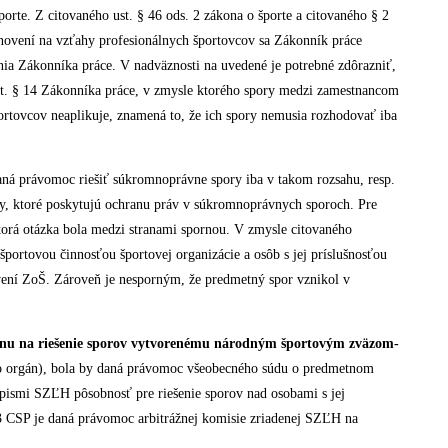
porte. Z citovaného ust. § 46 ods. 2 zákona o športe a citovaného § 2
anovení na vzťahy profesionálnych športovcov sa Zákonník práce
a Zákonníka práce. V nadväznosti na uvedené je potrebné zdôrazniť,
ust. § 14 Zákonníka práce, v zmysle ktorého spory medzi zamestnancom
portovcov neaplikuje, znamená to, že ich spory nemusia rozhodovať iba
aná právomoc riešiť súkromnoprávne spory iba v takom rozsahu, resp.
ány, ktoré poskytujú ochranu práv v súkromnoprávnych sporoch. Pre
, ktorá otázka bola medzi stranami spornou. V zmysle citovaného
ortovou činnosťou športovej organizácie a osôb s jej príslušnosťou
ovení ZoŠ. Zároveň je nesporným, že predmetný spor vznikol v
́nu na riešenie sporov vytvorenému národným športovým zväzom-
́to orgán), bola by daná právomoc všeobecného súdu o predmetnom
dpismi SZĽH pôsobnosť pre riešenie sporov nad osobami s jej
§ 3 CSP je daná právomoc arbitrážnej komisie zriadenej SZĽH na