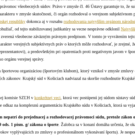
právomoc všeobecných súdov. Právo v zmysle čl. 46 Ústavy garantuje to, že sub
charakteru v zmysle skutočnosti, či orgán rozhodoval o verejnom subjektívnom 
nskej republiky
dokonca aj v rozsahu
rozhodovania najvyšším orgánom národné
hužiaľ, od tejto stabilizovanej judikatúry sa vecne nesprávne odklonil
Najvyšš
zverená všeobecne záväzným právnym predpisom. V tomto je vyvrátením tejto 
harakter verejných subjektívnych práv o ktorých môže rozhodovať, je zrejmé, ž
ý reprezentantovi), a predovšetkým pri opatreniach proti negatívnym javom v šp
o orgánu verejnej správy.
 športovou organizáciou (športovým klubom), ktorý vznikol v zmysle zmluvy o
ých zákonov. Krajský súd v Košiciach nadviazal na skoršie rozhodnutie Krajsk
žnej komisie SZĽH v
konkrétnej veci
, ktorá vec postúpenú jej súdom sústavy sú
e odkaz na komplexnú argumentáciu Krajského súdu v Košiciach, ktorá sa vyja
́m nepatrí do prejednacej a rozhodovacej právomoci súdu, pretože zákon o 
9 ods. 1 písm. g/ zákona o športe
. Žalobca sa v konaní domáha určenia, že o
okov vyplývajúcich zo zmluvy o profesionálnom vykonávaní športu). Je nespor