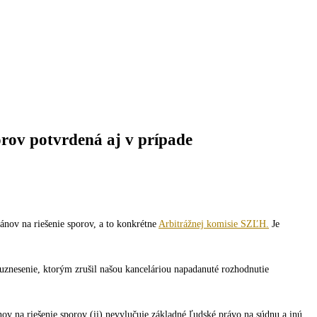
ov potvrdená aj v prípade
ánov na riešenie sporov, a to konkrétne
Arbitrážnej komisie SZĽH.
Je
uznesenie, ktorým zrušil našou kanceláriou napadanuté rozhodnutie
ánov na riešenie sporov (ii) nevylučuje základné ľudské právo na súdnu a inú