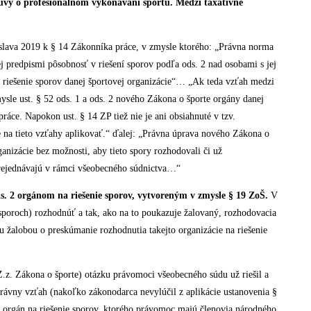
luvy o profesionálnom vykonávaní športu. Medzi taxatívne
islava 2019 k § 14 Zákonníka práce, v zmysle ktorého: „Právna norma
ej predpismi pôsobnosť v riešení sporov podľa ods. 2 nad osobami s jej
na riešenie sporov danej športovej organizácie“… „Ak teda vzťah medzi
sle ust. § 52 ods. 1 a ods. 2 nového Zákona o športe orgány danej
práce. Napokon ust. § 14 ZP tiež nie je ani obsiahnuté v tzv.
na tieto vzťahy aplikovať.“ ďalej: „Právna úprava nového Zákona o
nizácie bez možnosti, aby tieto spory rozhodovali či už
ejednávajú v rámci všeobecného súdnictva…“
ds. 2 orgánom na riešenie sporov, vytvoreným v zmysle § 19 ZoŠ.
V
h (sporoch) rozhodnúť a tak, ako na to poukazuje žalovaný, rozhodovacia
nou žalobou o preskúmanie rozhodnutia takejto organizácie na riešenie
 Zákona o športe) otázku právomoci všeobecného súdu už riešil a
rávny vzťah (nakoľko zákonodarca nevylúčil z aplikácie ustanovenia §
 orgán na riešenie sporov, ktorého právomoc majú členovia národného