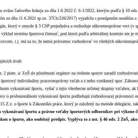
 zväzu ľadového hokeja zo dňa 1.6.2022 č. S-1/2022, ktorým podľa § 10 ods.
́m zo dňa 11.6.2021 sp.zn. 37Cb/226/2017) vyjadrila s postúpením nesúhlas a p
gán, ktorý v zmysle § 3 CSP prejednáva a rozhoduje súkromnoprávne veci (v spo
výklad termínu športová činnosť, pod ktorú podľa arbitrážnej komisie nie j
ovcom, t.j. má za to, že nemá právomoc rozhodovať vo všetkých súkromnopra
júcich úvah:
 2 písm. a/ ZoŠ do pôsobnosti orgánov na riešenie sporov zaradil rozhodovanie 
̌ aj športový individuálny pracovnoprávny vzťah a z neho vzniknutý spor. Záko
lnom vykonávaní športu, vyňať z tejto všeobecne určenej skupiny vzťahov, a
luvy o profesionálnom vykonávaní športu podliehajú rozhodovacej právomoci or
15 Z.z. o športe k Zákonníku práce, ktorý je založený na metóde delegácie, ta
vykonávaní športu a právne vzťahy športových odborníkov pri výkone č
́kon o športe, ako osobitný predpis. Vyplýva to z ust. § 46 ods. 2 ZoŠ, ak