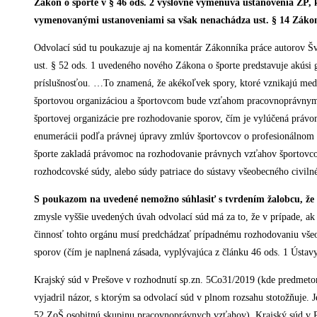
Zákon o športe v § 46 ods. 2 výslovne vymenúva ustanovenia ZP, k
vymenovanými ustanoveniami sa však nenachádza ust. § 14 Zákonn
Odvolací súd tu poukazuje aj na komentár Zákonníka práce autorov S
ust. § 52 ods. 1 uvedeného nového Zákona o športe predstavuje akúsi g
príslušnosťou. …To znamená, že akékoľvek spory, ktoré vznikajú m
športovou organizáciou a športovcom bude vzťahom pracovnoprávnym, v
športovej organizácie pre rozhodovanie sporov, čím je vylúčená práv
enumerácii podľa právnej úpravy zmlúv športovcov o profesionálnom v
športe zakladá právomoc na rozhodovanie právnych vzťahov športovcov
rozhodcovské súdy, alebo súdy patriace do sústavy všeobecného civil
S poukazom na uvedené nemožno súhlasiť s tvrdením žalobcu, že 
zmysle vyššie uvedených úvah odvolací súd má za to, že v prípade,
činnosť tohto orgánu musí predchádzať prípadnému rozhodovaniu všeo
sporov (čím je naplnená zásada, vyplývajúca z článku 46 ods. 1 Ústa
Krajský súd v Prešove v rozhodnutí sp.zn. 5Co31/2019 (kde predmetom bo
vyjadril názor, s ktorým sa odvolací súd v plnom rozsahu stotožňuje. 
52 ZoŠ osobitnú skupinu pracovnoprávnych vzťahov). Krajský súd v Pre