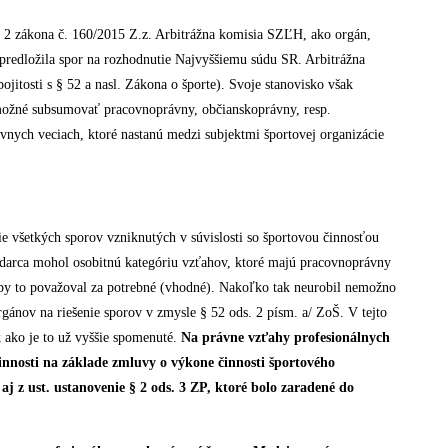
 2 zákona č. 160/2015 Z.z. Arbitrážna komisia SZĽH, ako orgán,
redložila spor na rozhodnutie Najvyššiemu súdu SR. Arbitrážna
jitosti s § 52 a nasl. Zákona o športe). Svoje stanovisko však
e možné subsumovať pracovnoprávny, občianskoprávny, resp.
́vnych veciach, ktoré nastanú medzi subjektmi športovej organizácie
všetkých sporov vzniknutých v súvislosti so športovou činnosťou
nodarca mohol osobitnú kategóriu vzťahov, ktoré majú pracovnoprávny
k by to považoval za potrebné (vhodné). Nakoľko tak neurobil nemožno
gánov na riešenie sporov v zmysle § 52 ods. 2 písm. a/ ZoŠ. V tejto
k ako je to už vyššie spomenuté.
Na právne vzťahy profesionálnych
innosti na základe zmluvy o výkone činnosti športového
o aj z ust. ustanovenie § 2 ods. 3 ZP, ktoré bolo zaradené do