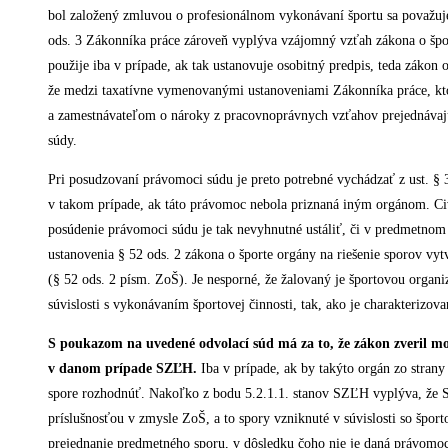
bol založený zmluvou o profesionálnom vykonávaní športu sa považuje
ods. 3 Zákonníka práce zároveň vyplýva vzájomný vzťah zákona o š
použije iba v prípade, ak tak ustanovuje osobitný predpis, teda zákon 
že medzi taxatívne vymenovanými ustanoveniami Zákonníka práce, kto
a zamestnávateľom o nároky z pracovnoprávnych vzťahov prejednávaju
súdy.
Pri posudzovaní právomoci súdu je preto potrebné vychádzať z ust. §
v takom prípade, ak táto právomoc nebola priznaná iným orgánom. Civi
posúdenie právomoci súdu je tak nevyhnutné ustáliť, či v predmetnom
ustanovenia § 52 ods. 2 zákona o športe orgány na riešenie sporov vytvo
(§ 52 ods. 2 písm. ZoŠ). Je nesporné, že žalovaný je športovou organi
súvislosti s vykonávaním športovej činnosti, tak, ako je charakterizova
S poukazom na uvedené odvolací súd má za to, že zákon zveril m
v danom prípade SZĽH.
Iba v prípade, ak by takýto orgán zo strany
spore rozhodnúť. Nakoľko z bodu 5.2.1.1. stanov SZĽH vyplýva, že S
príslušnosťou v zmysle ZoŠ, a to spory vzniknuté v súvislosti so šp
prejednanie predmetného sporu, v dôsledku čoho nie je daná právomoc 