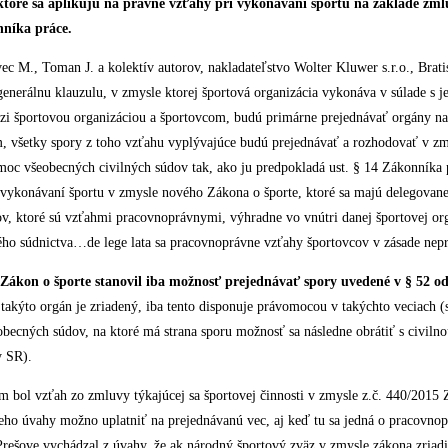
toré sa aplikujú na právne vzťahy pri vykonávaní športu na základe zm
íka práce.
̌vec M., Toman J. a kolektív autorov, nakladateľstvo Wolter Kluwer s.r.o., Brat
enerálnu klauzulu, v zmysle ktorej športová organizácia vykonáva v súlade s j
edzi športovou organizáciou a športovcom, budú primárne prejednávať orgány 
šetky spory z toho vzťahu vyplývajúce budú prejednávať a rozhodovať v zmy
omoc všeobecných civilných súdov tak, ako ju predpokladá ust. § 14 Zákonníka 
ykonávaní športu v zmysle nového Zákona o športe, ktoré sa majú delegovane 
, ktoré sú vzťahmi pracovnoprávnymi, výhradne vo vnútri danej športovej orga
ného súdnictva…de lege lata sa pracovnoprávne vzťahy športovcov v zásade nepr
Zákon o športe stanovil iba možnosť prejednávať spory uvedené v § 52 o
 ak takýto orgán je zriadený, iba tento disponuje právomocou v takýchto veciac
becných súdov, na ktoré má strana sporu možnosť sa následne obrátiť s civil
vy SR).
l vzťah zo zmluvy týkajúcej sa športovej činnosti v zmysle z.č. 440/2015 Z.z.
Jeho úvahy možno uplatniť na prejednávanú vec, aj keď tu sa jedná o pracovnop
šove vychádzal z úvahy, že ak národný športový zväz v zmysle zákona zriadi