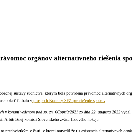
omoc orgánov alternatívneho riešenia spor
eobecnej sústavy súdnictva, ktorým bola potvrdená právomoc alternatívnych org
pre oblasť futbalu v
prospech Komory SFZ pre riešenie spotrov
.
ach v konaní vedenom pod sp. zn. 6Copr/9/2021 zo dňa 22. augusta 2022
vydal 
úpil Arbitrážnej komisii Slovenského zväzu ľadového hokeja.
 to predovšetkým v časti, v ktorej potvrdil že (i) existencia alternatívnych org