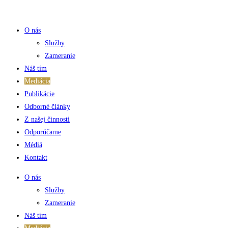
Skip
to
O nás
content
Služby
Zameranie
Náš tím
Mediácia
Publikácie
Odborné články
Z našej činnosti
Odporúčame
Médiá
Kontakt
O nás
Služby
Zameranie
Náš tím