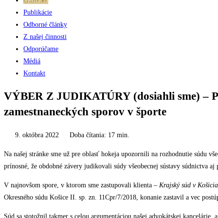
Mediácia
Publikácie
Odborné články
Z našej činnosti
Odporúčame
Médiá
Kontakt
VÝBER Z JUDIKATÚRY (dosiahli sme) – Práv
zamestnaneckých sporov v športe
9. októbra 2022
Doba čítania:
17
min.
Na našej stránke sme už pre oblasť hokeja upozornili na rozhodnutie súdu vš
prínosné, že obdobné závery judikovali súdy všeobecnej sústavy súdnictva aj 
V najnovšom spore, v ktorom sme zastupovali klienta –
Krajský súd v Košici
Okresného súdu Košice II. sp. zn. 11Cpr/7/2018, konanie zastavil a vec post
Súd sa stotožnil takmer s celou argumentáciou našej advokátskej kancelárie, a