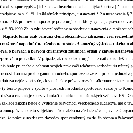
 a ak sa spor vyplývajúci z ich zmluvného dojednania týka športovej činnosti 
redpisov, to v čl. čl. 1 základných princípov, ustanovení § 2 a ustanovenia § 3 
omora SFZ pre riešenie sporov je preto orgánom, ktorý vylučuje právomoc všeo
ia z.č. 83/1990 Zb. o združovaní občanov neobsahuje ustanovenia o možnostiach
).
Napriek tomu však ochrana člena občianskeho združenia voči rozhodnuti
má možnosť napadnúť na všeobecnom súde až konečný výsledok takéhoto
odoval o právach a právom chránených záujmoch orgán v zmysle ustanoven
o sporového poriadku
. V prípade, ak rozhodoval orgán alternatívneho riešenia
ženia bude pri snahe o ochranu svojich práv voči takémuto rozhodnutiu nútený
ančnosť konania pred orgánmi národného športového zväzu, pričom jedno/dvoj –
ho súdnictva nejde v prípade, ak sa subjekty práva v rozsahu súkromnoprávnej au
 (v tomto prípade v športe v prostredí národného športového zväzu je to Komo
dnáva a rozhoduje spory v konkrétnej oblasti spoločenských vzťahov. KS PO ďal
a základe zákona nejde o vylúčenie právomoci všeobecného súdnictva, ale o tz
úkromnoprávneho aktu subjektov práva, alebo na základe zákona, zverené orgán
ádza, že práve z uvedených dôvodov spor vzniknutý medzi žalobcom a žalovan