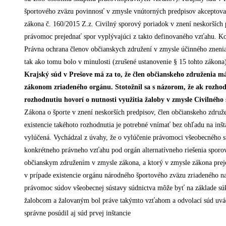
športového zväzu povinnosť v zmysle vnútorných predpisov akceptovať
zákona č. 160/2015 Z.z. Civilný sporový poriadok v znení neskorších p
právomoc prejednať spor vyplývajúci z takto definovaného vzťahu. K
Právna ochrana členov občianskych združení v zmysle účinného znen
tak ako tomu bolo v minulosti (zrušené ustanovenie § 15 tohto zákona
Krajský súd v Prešove má za to, že člen občianskeho združenia 
zákonom zriadeného orgánu. Stotožnil sa s názorom, že ak rozh
rozhodnutiu hovorí o nutnosti využitia žaloby v zmysle Civilnéh
Zákona o športe v znení neskorších predpisov, člen občianskeho zdru
existencie takéhoto rozhodnutia je potrebné vnímať bez ohľadu na inšt
vylúčená. Vychádzal z úvahy, že o vylúčenie právomoci všeobecné
konkrétneho právneho vzťahu pod orgán alternatívneho riešenia sporov
občianskym združením v zmysle zákona, a ktorý v zmysle zákona preje
v prípade existencie orgánu národného športového zväzu zriadeného n
právomoc súdov všeobecnej sústavy súdnictva môže byť na základe s
žalobcom a žalovaným bol práve takýmto vzťahom a odvolací súd uv
správne posúdil aj súd prvej inštancie