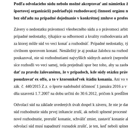
Podľa odvolacieho súdu nebolo možné akceptovať ani námietku žal
športovej organizácii) podriaďujú rozhodovacej činnosti orgánu 
bez ohľadu na prípadné dojednanie v konkrétnej zmluve o profesio
Závery o nedostatku právomoci všeobecného súdu a o právomoci arbitr
prípadné nedostatky, týkajúce sa odbornosti a kvality rozhodovania arb
za ktorej môže súd vo veci konať a rozhodnúť. Prípadné nedostatky,
civilnom sporovom konaní. Nenáležitý je aj poukaz žalobcu na rozhodn
poukazoval, nie sú rozhodnutiami najvyšších súdnych autorít (nepredst
síce rozhodli vo veci samej, teda prejednali spor bez toho, aby sa zaober
dať za pravdu žalovanému, že v prípadoch, kde súdy otázku p
posudzovať ex offo, a to v ktoromkoľvek štádiu konania.
Ani vo ve
zák. č. 440/2015 Z.z. o športe nadobudol účinnosť 1.januára 2016 a 
dňa uzavretá 1.7.2007 na dobu určitú do 30.6.2012, pričom k predĺz
Odvolací súd na základe uvedených úvah dospel k záveru, že nie je 
súd rozhodnutie súdu prvej inštancie zruší, ak neboli splnené procesne
nové rozhodnutie, prerušiť konanie, schváliť zmier, zastaviť konanie
odvolací súd musí napadnutý rozsudok zrušiť, je ten, keď neboli spl