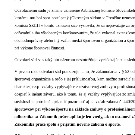
Odvolaciemu súdu je známe uznesenie Arbitrážnej komisie Slovenského
ktorému mu bol spor postúpený (Okresným súdom v Trenčíne uzneseni
komisia SZĽH v tomto uznesení síce vyslovila, že sa nepovažuje za or
odôvodnila iba všeobecným konštatovaním, že súd vykonal extenzívny 
obchodnoprávny alebo iný vzťah medzi športovou organizáciou a šport
pri výkone športovej činnosti.
Odvolací súd sa s takýmto názorom nestotožňuje vychádzajúc z nasledu
V prvom rade odvolací súd poukazuje na to, že zákonodarca v § 52 ods.
športovej organizácie a osôb s jej príslušnosťou, kam možno zaradit
charakter, resp. vzťahy vyplývajúce z uzatvorenej zmluvy o profesioná
dospieť k inému záveru, ako k tomu, že aj vzťahy vyplývajúce zo zm
súvislosti je potrebné upriamiť pozornosť aj na vzťah zákona č. 440/20
športovcov pri výkone športu na základe zmluvy o profesionálnom 
odborníka sa Zákonník práce aplikuje len vtedy, ak to ustanoví za
Zákonníka práce spolu s prijatím nového zákona o športe.