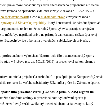
jekt práva môže napadnúť výsledok alternatívneho prejednania a riešenia
práve (žaloba do správneho súdnictva v zmysle zákona č. 162/2015 Z.z.
ho športového zväzu
) alebo o
súkromnom práve
v zmysle zákona č.
í správny súd Slovenskej republiky
, ktorý konštatoval, že národné športové
argumentácie už len to, že národný športový zväz pracuje s verejným
e to môžu byť napríklad právo na prístup k zamestnaniu (zákaz športovej
orte. Bezpochyby ide o konania o verejných subjektívnych právach, a
 profesionálnom vykonávaní športu, teda išlo o zamestnanecký spor v
ého súdu v Prešove (sp. zn. 5Co/31/2019), a prezentoval sa komplexnou
dnictva odmietla prejednať a rozhodnúť, a postúpila ju na Kompetenčný senát
drila rovnako ku vzťahu subsidiarity Zákonníka práce ku Zákonu o športe:
športe túto právomoc zveril (§ 52 ods. 2 písm. a/ ZoŠ) orgánu na
kamžité skončenie zmluvy o profesionálnom vykonávaní športu je
né, že zmluvný vzťah vzniknutý medzi žalobcom a žalovaným, ktorý