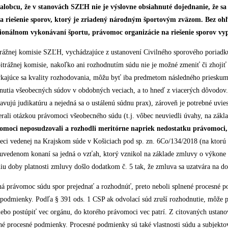
obcu, že v stanovách SZĽH nie je výslovne obsiahnuté dojednanie, že sa šp
na riešenie sporov, ktorý je zriadený národným športovým zväzom. Bez 
nálnom vykonávaní športu, právomoc organizácie na riešenie sporov vypl
ážnej komisie SZĽH, vychádzajúce z ustanovení Civilného sporového poriadk
itrážnej komisie, nakoľko ani rozhodnutím súdu nie je možné zmeniť či zhoj
 týkajúce sa kvality rozhodovania, môžu byť iba predmetom následného priesku
utia všeobecných súdov v obdobných veciach, a to hneď z viacerých dôvodov. 
avujú judikatúru a nejedná sa o ustálenú súdnu prax), zároveň je potrebné uv
ali otázkou právomoci všeobecného súdu (t.j. vôbec neuviedli úvahy, na zákl
rávomoci neposudzovali a rozhodli meritórne napriek nedostatku právomoci
ci vedenej na Krajskom súde v Košiciach pod sp. zn. 6Co/134/2018 (na ktorú ža
v uvedenom konaní sa jedná o vzťah, ktorý vznikol na základe zmluvy o výkone 
̌eniu doby platnosti zmluvy došlo dodatkom č. 5 tak, že zmluva sa uzatvára na 
daná právomoc súdu spor prejednať a rozhodnúť, preto neboli splnené procesn
́ podmienky. Podľa § 391 ods. 1 CSP ak odvolací súd zruší rozhodnutie, môže po
 alebo postúpiť vec orgánu, do ktorého právomoci vec patrí. Z citovaných usta
nené procesné podmienky. Procesné podmienky sú také vlastnosti súdu a subjekto