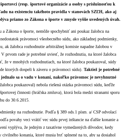
ortovci (resp. športové organizácie a osoby s príslušnosťou k
ohľadu na existenciu takéhoto pravidla v stanovách SZĽH, ako aj
ýva priamo zo Zákona o športe v zmysle vyššie uvedených úvah.
u a Zákona o športe, nemôže spochybniť ani poukaz žalobcu na
iť nedostatok právomoci všeobecného súdu, ako základnej podmienky,
mu, ak žalobca rozhodnutie arbitrážnej komisie napadne žalobou v
V prvom rade je potrebné uviesť, že rozhodnutia, na ktoré žalobca
iesť, že v mnohých rozhodnutiach, na ktoré žalobca poukazoval, súdy
ade ktorých dospeli k záveru o právomoci súdu).
Taktiež je potrebné
, jednalo sa o vadu v konaní, nakoľko právomoc je nevyhnutné
lobca poukazoval) nebola riešená otázka právomoci súdu, keďže
športovej činnosti (hráčska zmluva), ktorá bola medzi stranami sporu
dobu do 30.6.2015.
é podmienky na rozhodnutie. Podľa § 389 ods.1 písm. a/ CSP odvolací
dľa povahy veci vrátiť vec súdu prvej inštancie na ďalšie konanie a
novení vyplýva, že jedným z taxatívne vymedzených dôvodov, kedy
v civilného konania, ktoré musia byť splnené na to, aby sa dosiahol