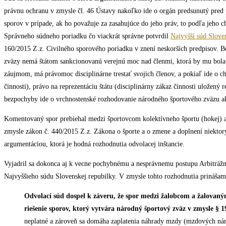
právnu ochranu v zmysle čl. 46 Ústavy nakoľko ide o orgán predsunutý pred 
sporov v prípade, ak ho považuje za zasahujúce do jeho práv, to podľa jeho 
Správneho súdneho poriadku čo viackrát správne potvrdil
Najvyšší súd Slove
160/2015 Z.z. Civilného sporového poriadku v znení neskorších predpisov. Bo
zväzy nemá štátom sankcionovanú verejnú moc nad členmi, ktorá by mu bola 
záujmom, má právomoc disciplinárne trestať svojich členov, a pokiaľ ide o c
činnosti), právo na reprezentáciu štátu (disciplinárny zákaz činnosti uložen
bezpochyby ide o vrchnostenské rozhodovanie národného športového zväzu ak
Komentovaný spor prebiehal medzi športovcom kolektívneho športu (hokej) a
zmysle zákon č. 440/2015 Z.z. Zákona o športe a o zmene a doplnení niektor
argumentáciou, ktorá je hodná rozhodnutia odvolacej inštancie.
Vyjadril sa dokonca aj k vecne pochybnému a nesprávnemu postupu Arbitrá
Najvyššieho súdu Slovenskej repubilky. V zmysle tohto rozhodnutia prinášam
Odvolací súd dospel k záveru, že spor medzi žalobcom a žalovany
riešenie sporov, ktorý vytvára národný športový zväz v zmysle § 1
neplatné a zároveň sa domáha zaplatenia náhrady mzdy (mzdových nár